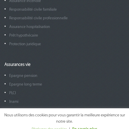
Assurance incendie
Responsabilité civile familiale
Responsabilité civile professionnelle
Assurance hospitalisation
Prêt hypothécaire
Protection juridique
Assurances vie
Epargne pension
Epargne long terme
PLCI
Inami
EIP
Nous utilisons des cookies pour vous garantir la meilleure expérience sur
Assurance groupe / ADE
notre site.
Assurance groupe Salariés