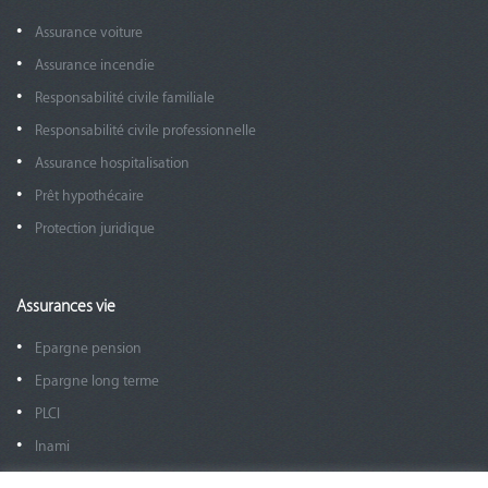
Assurance voiture
Assurance incendie
Responsabilité civile familiale
Responsabilité civile professionnelle
Assurance hospitalisation
Prêt hypothécaire
Protection juridique
Assurances vie
Epargne pension
Epargne long terme
PLCI
Inami
EIP