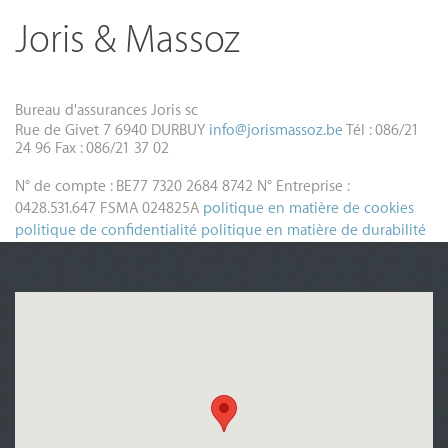
Joris & Massoz
Bureau d'assurances Joris sc
Rue de Givet 7
6940 DURBUY
info@jorismassoz.be
Tél : 086/21
24 96
Fax : 086/21 37 02
N° de compte : BE77 7320 2684 8742
N° Entreprise :
0428.531.647
FSMA 024825A
politique en matière de cookies
politique de confidentialité
politique en matière de durabilité