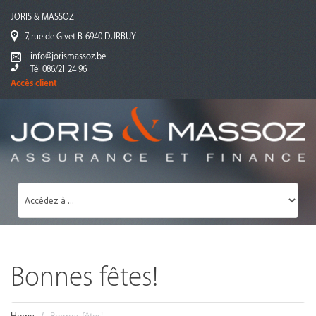
JORIS & MASSOZ
7, rue de Givet B-6940 DURBUY
info@jorismassoz.be
Tél 086/21 24 96
Accès client
Bonnes fêtes!