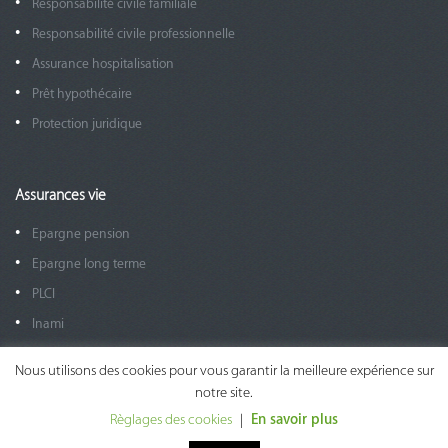
Responsabilité civile familiale
Responsabilité civile professionnelle
Assurance hospitalisation
Prêt hypothécaire
Protection juridique
Assurances vie
Epargne pension
Epargne long terme
PLCI
Inami
EIP
Nous utilisons des cookies pour vous garantir la meilleure expérience sur
Assurance groupe / ADE
notre site.
Assurance groupe Salariés
Règlages des cookies
|
En savoir plus