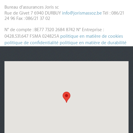
Bureau d'assurances Joris sc
Rue de Givet 7
6940 DURBUY
info@jorismassoz.be
Tél : 086/21
24 96
Fax : 086/21 37 02
N° de compte : BE77 7320 2684 8742
N° Entreprise :
0428.531.647
FSMA 024825A
politique en matière de cookies
politique de confidentialité
politique en matière de durabilité