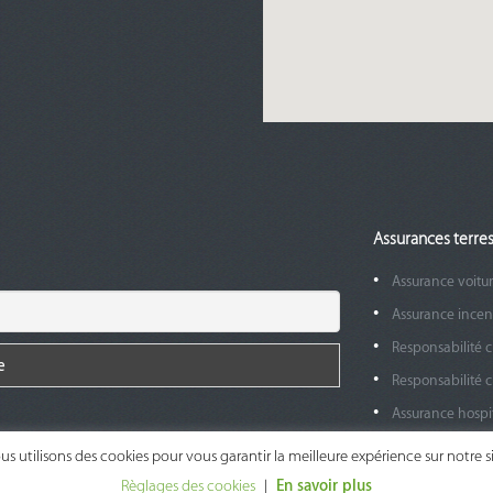
Assurances terres
Assurance voitu
Assurance incen
Responsabilité ci
Responsabilité c
Assurance hospit
Prêt hypothécai
us utilisons des cookies pour vous garantir la meilleure expérience sur notre si
Protection jurid
Règlages des cookies
|
En savoir plus