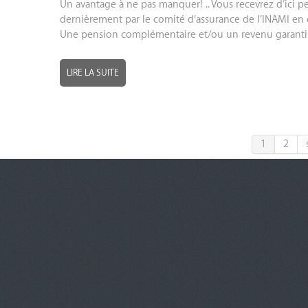
Un avantage à ne pas manquer! .. Vous recevrez d’ici pe
dernièrement par le comité d’assurance de l’INAMI en con
Une pension complémentaire et/ou un revenu garanti G
LIRE LA SUITE
1
2