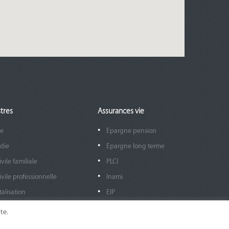
tres
Assurances vie
re
Epargne pension
die
Epargne long terme
vile familiale
PLCI
ivile professionnelle
Inami
alisation
EIP
re
Assurance groupe / ADE
te.
ique
Assurance groupe Salariés