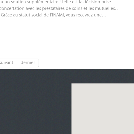
u un soutien supplémentaire ! Telle est la décision prise
certation avec les prestataires de soins et les mutuelles. . .
râce au statut social de l’INAMI, vous recevrez une…
suivant
dernier