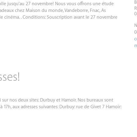
B
 folle jusqu'au 27 novembre! Nous vous offrons une étude
R
cadeaux chez Maison du monde, Vandeborre, Fnac, As
0
 de cinéma. . Conditions: Souscription avant le 27 novembre
N
0
c
m
ses!
 sur nos deux sites: Durbuy et Hamoir. Nos bureaux sont
à 17h, aux adresses suivantes: Durbuy: rue de Givet 7 Hamoir: