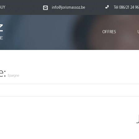
RBUY
info@jorismassoz.be
Tél 086/21 24 96
OFFRES
e:
Epargne