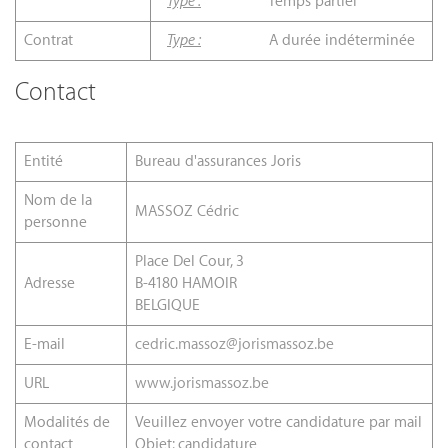
Type :
Temps partiel
Contrat
Type :
A durée indéterminée
Contact
Entité
Bureau d'assurances Joris
Nom de la
MASSOZ Cédric
personne
Place Del Cour, 3
Adresse
B-4180 HAMOIR
BELGIQUE
E-mail
cedric.massoz@jorismassoz.be
URL
www.jorismassoz.be
Modalités de
Veuillez envoyer votre candidature par mail
contact
Objet: candidature