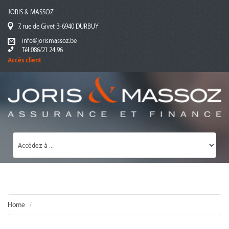
JORIS & MASSOZ
7, rue de Givet B-6940 DURBUY
info@jorismassoz.be
Tél 086/21 24 96
Accès client
Home