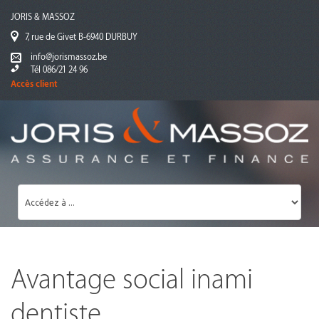
JORIS & MASSOZ
7, rue de Givet B-6940 DURBUY
info@jorismassoz.be
Tél 086/21 24 96
Accès client
Avantage social inami
dentiste