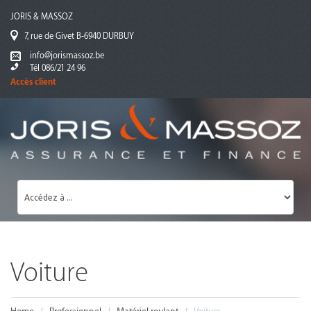
JORIS & MASSOZ
7, rue de Givet B-6940 DURBUY
info@jorismassoz.be
Tél 086/21 24 96
Accès client
Voiture