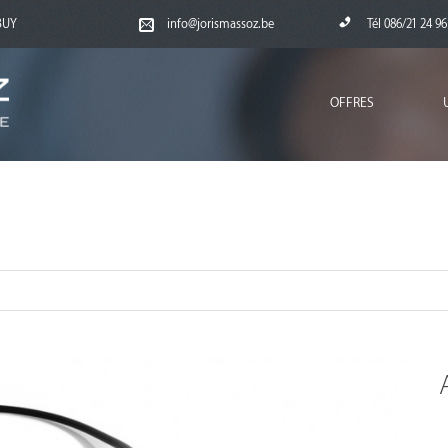
RBUY
info@jorismassoz.be
Tél 086/21 24 96
OFFRES