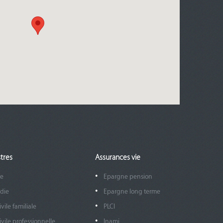
tres
Assurances vie
re
Epargne pension
die
Epargne long terme
vile familiale
PLCI
ivile professionnelle
Inami